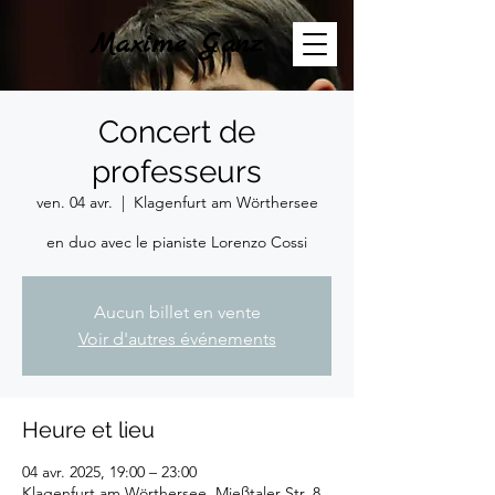
Maxime Ganz
Concert de
professeurs
ven. 04 avr.
  |  
Klagenfurt am Wörthersee
en duo avec le pianiste Lorenzo Cossi
Aucun billet en vente
Voir d'autres événements
Heure et lieu
04 avr. 2025, 19:00 – 23:00
Klagenfurt am Wörthersee, Mießtaler Str. 8,