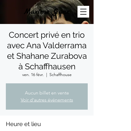
Maxime Ganz
Concert privé en trio
avec Ana Valderrama
et Shahane Zurabova
à Schaffhausen
ven. 16 févr.
  |  
Schaffhouse
Aucun billet en vente
Voir d'autres événements
Heure et lieu