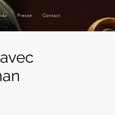
nda
Presse
Contact
 avec
han