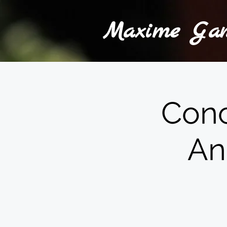
Maxime Ga
Conc
An