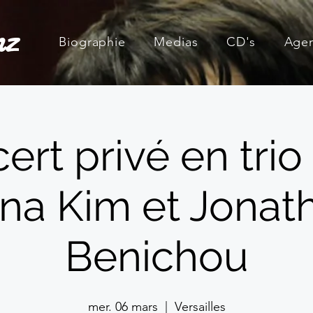
nz
Biographie
Medias
CD's
Age
ert privé en trio
na Kim et Jonat
Benichou
mer. 06 mars
  |  
Versailles