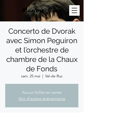
Maxime Ganz
Concerto de Dvorak
avec Simon Peguiron
et l’orchestre de
chambre de la Chaux
de Fonds
sam. 25 mai
  |  
Val-de-Ruz
Aucun billet en vente
Voir d'autres événements