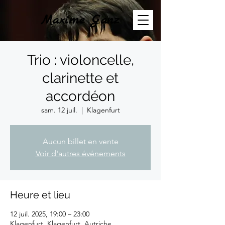
Maxime Ganz
Trio : violoncelle,
clarinette et
accordéon
sam. 12 juil.
  |  
Klagenfurt
Aucun billet en vente
Voir d'autres événements
Heure et lieu
12 juil. 2025, 19:00 – 23:00
Klagenfurt, Klagenfurt, Autriche