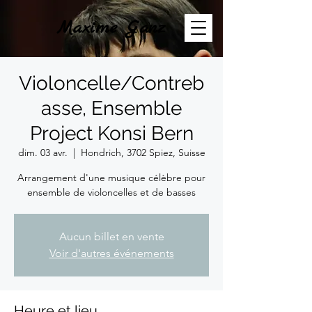
Maxime Ganz
Violoncelle/Contreb
asse, Ensemble
Project Konsi Bern
dim. 03 avr.
  |  
Hondrich, 3702 Spiez, Suisse
Arrangement d'une musique célèbre pour
ensemble de violoncelles et de basses
Aucun billet en vente
Voir d'autres événements
Heure et lieu